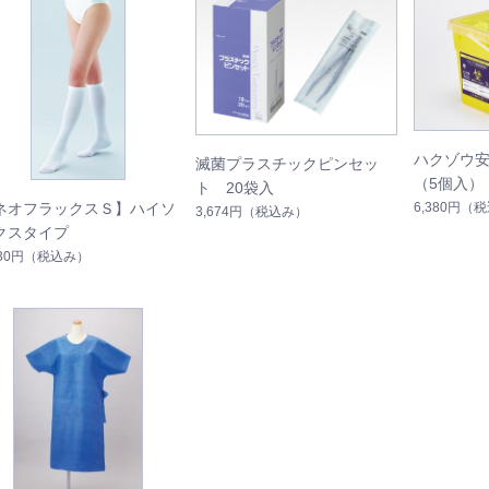
ハクゾウ安
滅菌プラスチックピンセッ
（5個入）
ト 20袋入
6,380円
（税
ネオフラックスＳ】ハイソ
3,674円
（税込み）
クスタイプ
530円
（税込み）