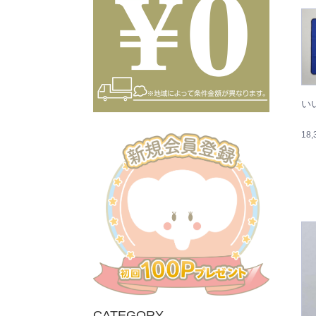
い
18
CATEGORY