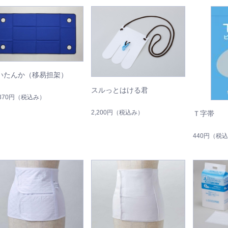
いたんか（移易担架）
スルっとはける君
,370円
（税込み）
2,200円
（税込み）
Ｔ字帯
440円
（税込