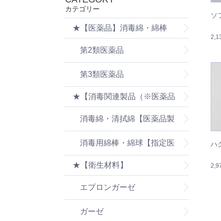
カテゴリー
ソ
★【医薬品】消毒綿・綿棒
2,
第2類医薬品
第3類医薬品
★【消毒関連製品（※医薬品
の消毒製品は医薬品ページを
消毒綿・清拭綿【医薬品製
ご覧ください】
品は医薬品ページをご覧くだ
消毒用綿棒・綿球【指定医
ハ
★【衛生材料】
さい】
2,
薬部外品】
エプロンガーゼ
ガーゼ