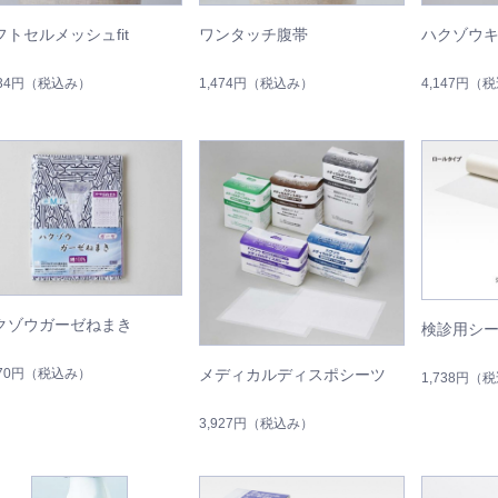
フトセルメッシュfit
ワンタッチ腹帯
ハクゾウ
134円
（税込み）
1,474円
（税込み）
4,147円
（税
クゾウガーゼねまき
検診用シ
970円
（税込み）
メディカルディスポシーツ
1,738円
（税
3,927円
（税込み）