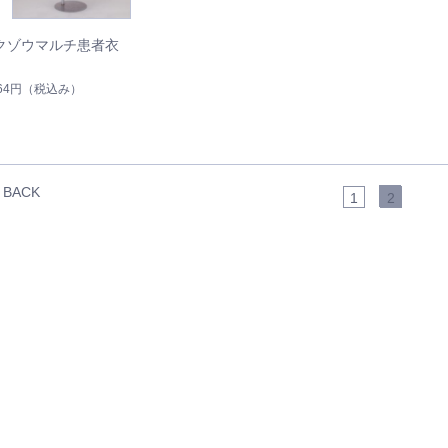
クゾウマルチ患者衣
764円
（税込み）
BACK
1
2