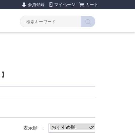
会員登録
マイページ
カート
Y
品】
表示順 :