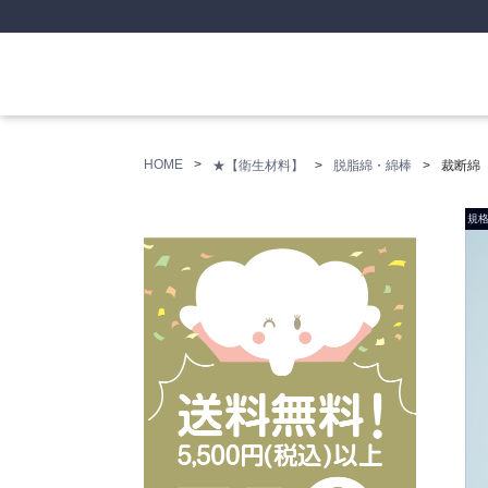
HOME
★【衛生材料】
脱脂綿・綿棒
裁断綿