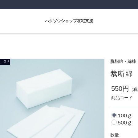
ハクゾウショップ在宅支援
脱脂綿・綿棒
裁断綿
550円
（税
商品コード
100ｇ
500ｇ
数量