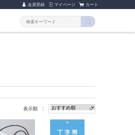
会員登録
マイページ
カート
Y
表示順 :