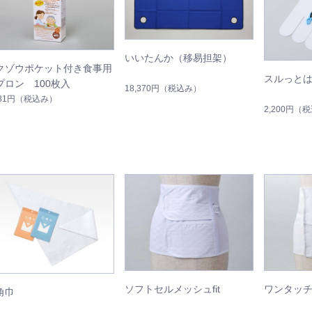
いいたんか（移易担架）
クゾウポケット付き食事用
スルっと
プロン 100枚入
18,370円
（税込み）
881円
（税込み）
2,200円
（税
ソフトセルメッシュfit
ワンタッ
角巾