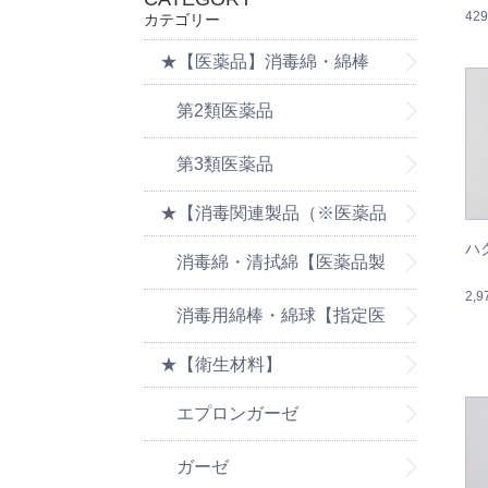
42
カテゴリー
★【医薬品】消毒綿・綿棒
第2類医薬品
第3類医薬品
★【消毒関連製品（※医薬品
ハ
の消毒製品は医薬品ページを
消毒綿・清拭綿【医薬品製
2,
ご覧ください】
品は医薬品ページをご覧くだ
消毒用綿棒・綿球【指定医
★【衛生材料】
さい】
薬部外品】
エプロンガーゼ
ガーゼ