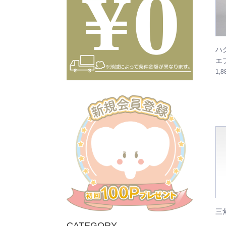
ハ
エ
1,
三
CATEGORY