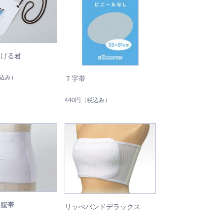
はける君
込み）
Ｔ字帯
440円
（税込み）
チ腹帯
リッぺバンドデラックス