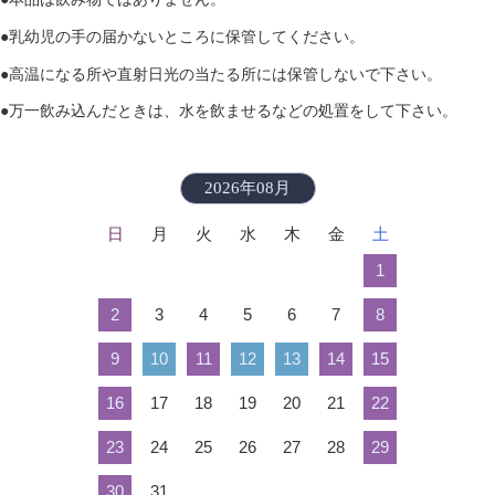
●乳幼児の手の届かないところに保管してください。
●高温になる所や直射日光の当たる所には保管しないで下さい。
●万一飲み込んだときは、水を飲ませるなどの処置をして下さい。
2026年08月
日
月
火
水
木
金
土
1
2
3
4
5
6
7
8
9
10
11
12
13
14
15
16
17
18
19
20
21
22
23
24
25
26
27
28
29
30
31