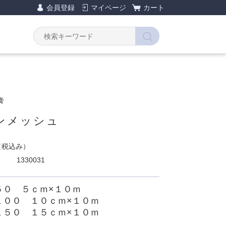
会員登録
マイページ
カート
膏
ンメッシュ
（税込み）
1330031
５０ ５ｃｍ×１０ｍ
１００ １０ｃｍ×１０ｍ
１５０ １５ｃｍ×１０ｍ