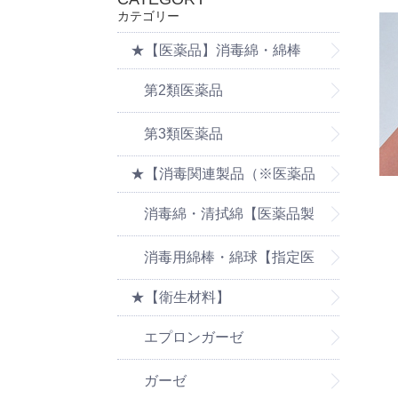
カテゴリー
★【医薬品】消毒綿・綿棒
第2類医薬品
第3類医薬品
★【消毒関連製品（※医薬品
の消毒製品は医薬品ページを
消毒綿・清拭綿【医薬品製
ご覧ください】
品は医薬品ページをご覧くだ
消毒用綿棒・綿球【指定医
★【衛生材料】
さい】
薬部外品】
エプロンガーゼ
ガーゼ