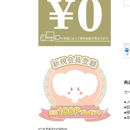
商
ガ
●
●
●
●
CATEGORY