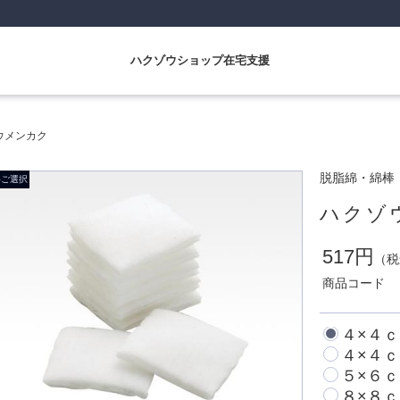
ハクゾウショップ在宅支援
ウメンカク
脱脂綿・綿棒
ハクゾ
517円
（税
商品コード
４×４
４×４
５×６
８×８