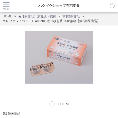
ハクゾウショップ在宅支援
HOME
★【医薬品】消毒綿・綿棒
第3類医薬品
エレファワイパーＥＩ 4×8cm 2折 1枚包装 200包/箱【第3類医薬品】
ZOOM
第3類医薬品