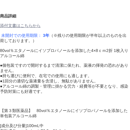
商品詳細
添付文書はこちらから
未開封での使用期限：
3年
（※残りの使用期限が半年以上のものを出
荷しております。）
80vol％エタノールにイソプロパノールを添加した4×8ｃｍ2折 1枚入り
アルコール綿
●個包装ですので開封するまで清潔に保たれ、薬液の揮発の恐れがあり
ません。
●持ち運びに便利で、在宅での使用にも適します。
●1回分の適切な薬液量を含浸し、無駄がありません。
●アルコール綿の調製・管理に掛かる労力・経費等が不要となり、感染
予防対策にも好適です。
【第３類医薬品】 80vol％エタノールにイソプロパノールを添加した
単包装アルコール綿
[成分及び分量]100mL中