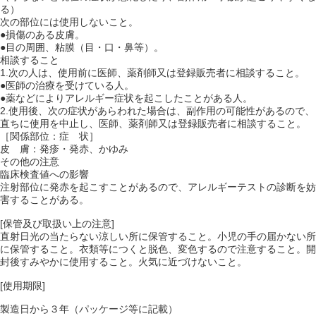
る）
次の部位には使用しないこと。
●損傷のある皮膚。
●目の周囲、粘膜（目・口・鼻等）。
相談すること
1.次の人は、使用前に医師、薬剤師又は登録販売者に相談すること。
●医師の治療を受けている人。
●薬などによりアレルギー症状を起こしたことがある人。
2.使用後、次の症状があらわれた場合は、副作用の可能性があるので、
直ちに使用を中止し、医師、薬剤師又は登録販売者に相談すること。
［関係部位：症 状］
皮 膚：発疹・発赤、かゆみ
その他の注意
臨床検査値への影響
注射部位に発赤を起こすことがあるので、アレルギーテストの診断を妨
害することがある。
[保管及び取扱い上の注意]
直射日光の当たらない涼しい所に保管すること。小児の手の届かない所
に保管すること。衣類等につくと脱色、変色するので注意すること。開
封後すみやかに使用すること。火気に近づけないこと。
[使用期限]
製造日から３年（パッケージ等に記載）