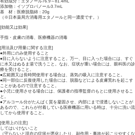
有効成分：エタノール76.9～81.4mL
添加物：イソプロパノール3.7mL
基 材：医療脱脂綿：20g
（※日本薬局方消毒用エタノールと同一濃度です。）
[効能又は効果]
手指・皮膚の消毒、医療機器の消毒
[用法及び用量に関する注意]
●外用にのみ使用すること
●目に入らないように注意すること。万一、目に入った場合には、すぐ
に水又はぬるま湯で洗うこと。なお、症状が重い場合には、眼科医の診
療を受けること。
●広範囲又は長時間使用する場合は、蒸気の吸入に注意すること。
●同一部位に反復使用した場合には、脱脂などによる皮膚荒れを起こす
ことがあるので注意すること。
●小児に使用させる場合には、保護者の指導監督のもとに使用させるこ
と。
●アルコール分がたんぱく質を凝固させ、内部にまで浸透しないことが
あるので、これらが付着している医療機器に用いる時は、十分に洗い流
してから使用すること。
[使用上の注意]
してはいけないこと
（守らないと現在の症状が悪化したり、副作用・事故が起こりやすくな