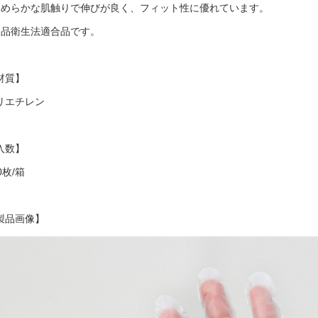
なめらかな肌触りで伸びが良く、フィット性に優れています。
食品衛生法適合品です。
材質】
リエチレン
入数】
0枚/箱
製品画像】