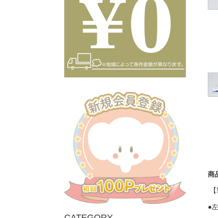
商
【
●
CATEGORY