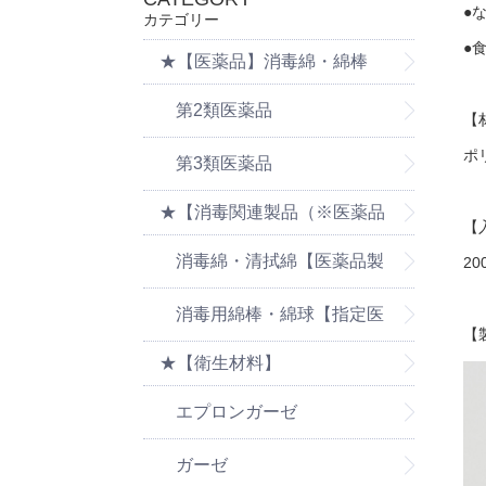
●
カテゴリー
●
★【医薬品】消毒綿・綿棒
第2類医薬品
【
ポ
第3類医薬品
★【消毒関連製品（※医薬品
【
の消毒製品は医薬品ページを
消毒綿・清拭綿【医薬品製
20
ご覧ください】
品は医薬品ページをご覧くだ
消毒用綿棒・綿球【指定医
【
★【衛生材料】
さい】
薬部外品】
エプロンガーゼ
ガーゼ