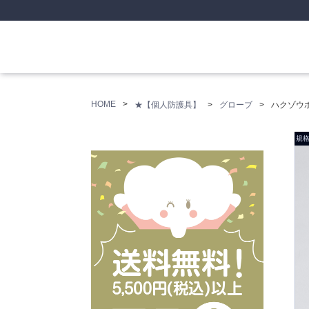
HOME
★【個人防護具】
グローブ
ハクゾウポ