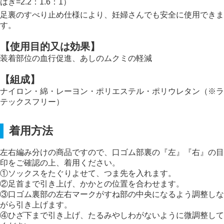
はぎ=2.2：1.6：1）
足裏のすべり止め仕様により、妊婦さんでも安全に使用できま
す。
【使用目的又は効果】
装着部位の血行促進、あしのムクミの軽減
【組成】
ナイロン・綿・レーヨン・ポリエステル・ポリウレタン（※ラ
テックスフリー）
着用方法
左右編み分けの商品ですので、口ゴム部裏の『左』『右』の目
印をご確認の上、着用ください。
①ソックスをたぐりよせて、つま先を入れます。
②足首まで引き上げ、かかとの位置を合わせます。
③口ゴム裏部の左右マークがすね部の中央になるよう調整しな
がら引き上げます。
④ひざ下まで引き上げ、たるみやしわがないように微調整して