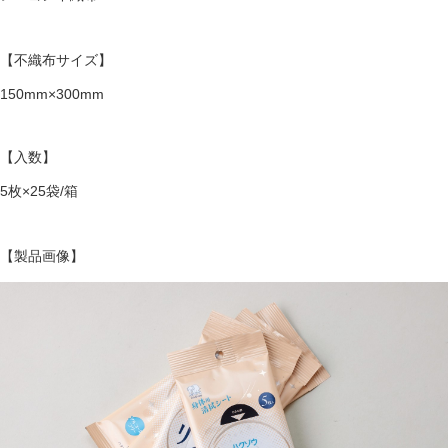
【不織布サイズ】
150mm×300mm
【入数】
5枚×25袋/箱
【製品画像】