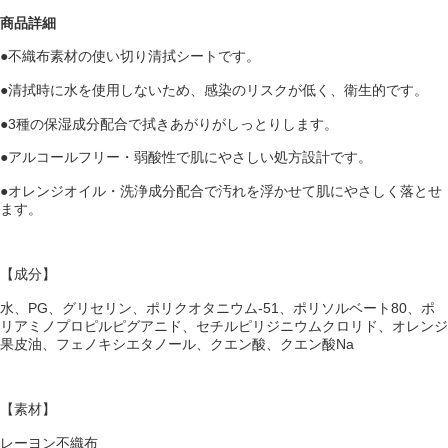
商品詳細
●不織布素材の使い切り清拭シートです。
●清拭時に水を使用しないため、感染のリスクが低く、衛生的です。
●3種の保湿成分配合で拭きあがりがしっとりします。
●アルコールフリー・弱酸性で肌にやさしい処方設計です。
●オレンジオイル・洗浄成分配合で汚れを浮かせて肌にやさしく落とせ
ます。
【成分】
水、PG、グリセリン、ポリクオタニウム-51、ポリソルベート80、ポ
リアミノプロピルピグアニド、セチルピリジニウムクロリド、オレンジ
果皮油、フェノキシエタノール、クエン酸、クエン酸Na
【素材】
レーヨン不織布